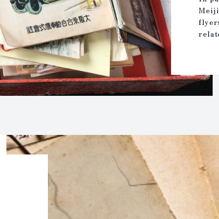
Meiji
flyer
relat