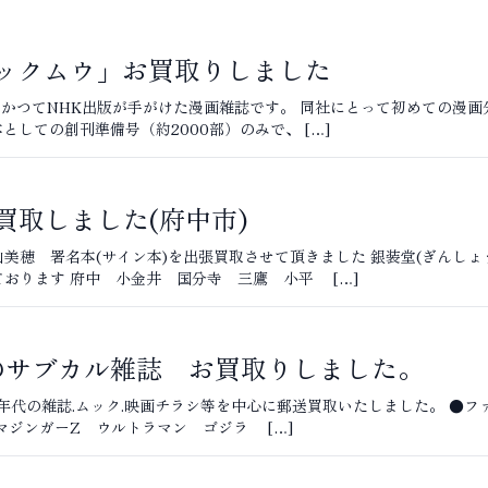
ックムウ」お買取りしました
かつてNHK出版が手がけた漫画雑誌です。 同社にとって初めての漫
としての創刊準備号（約2000部）のみで、 […]
買取しました(府中市)
美穂 署名本(サイン本)を出張買取させて頂きました 銀装堂(ぎんしょ
おります 府中 小金井 国分寺 三鷹 小平 […]
年代のサブカル雑誌 お買取りしました。
90年代の雑誌.ムック.映画チラシ等を中心に郵送買取いたしました。 ●
マジンガーZ ウルトラマン ゴジラ […]