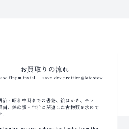
お買取りの流れ
ase flnpm install --save-dev prettier@latestow
明治～昭和中期までの書籍、絵はがき、チラ
版画、錦絵類・生活に関連した古物類を求めて
す。
rticular, we are looking for books from the