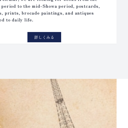
 period to the mid-Showa period, postcards,
s, prints, brocade paintings, and antiques
ed to daily life.
詳しくみる