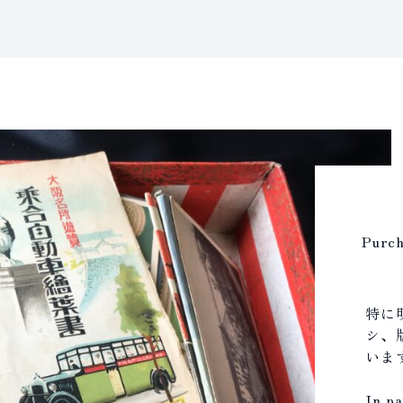
Purch
特に
シ、
いま
In pa