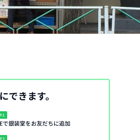
単にできます。
P.1
INEで銀装堂をお友だちに追加
P.2